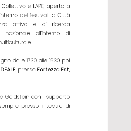
Collettivo e LAPE, aperto a
interno del festival La Città
nza attiva e di ricerca
 nazionale all’interno di
lticulturale.
ugno dalle 17.30 alle 19.30 poi
IDEALE
, presso
Fortezza Est
,
tto Goldstein con il supporto
 sempre presso il teatro di