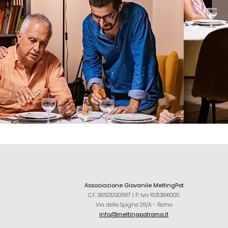
Associazione Giovanile MeltingPot
C.F. 96501290587 | P. Iva 16313841005
Via delle Spighe 26/A - Roma
info@meltingpotroma.it