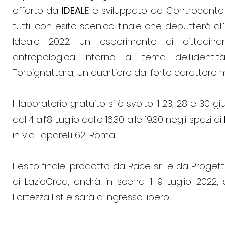
offerto da
IDEAL
E e sviluppato da Controcanto 
tutti, con esito scenico finale che debutterà all’
Ideale 2022. Un esperimento di cittadina
antropologica intorno al tema dell’identità
Torpignattara, un quartiere dal forte carattere mu
Il laboratorio gratuito si è svolto il 23, 28 e 30 gi
dal 4 all’8 Luglio dalle 16.30 alle 19.30 negli spazi di
in via Laparelli 62, Roma.
L’esito finale, prodotto da Race s.r.l. e da Proge
di LazioCrea, andrà in scena il 9 Luglio 2022,
Fortezza Est e sarà a ingresso libero.